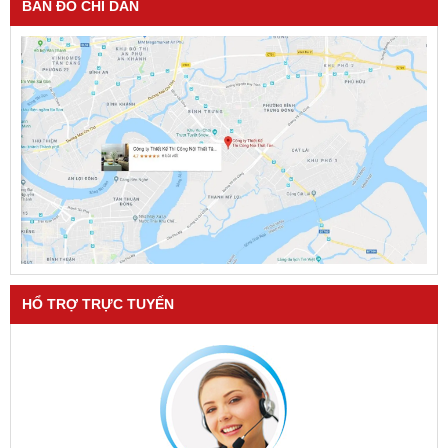
BẢN ĐỒ CHỈ DẪN
HỔ TRỢ TRỰC TUYẾN